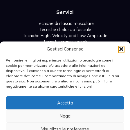
Servizi
Tecniche di rilascio muscolare
Tecniche di rilascio fasciale
Tecniche Hight Velocity and Low Amplitude
Tecniche cranio-sacrali
Tecniche di mobilizzazione articolare
Gestisci Consenso
Tecniche addominali viscerali
Per fornire le migliori esperienze, utilizziamo tecnologie come i
cookie per memorizzare e/o accedere alle informazioni del
Menu
dispositivo. Il consenso a queste tecnologie ci permetterà di
elaborare dati come il comportamento di navigazione o ID unici su
Home
questo sito. Non acconsentire o ritirare il consenso può influire
Servizi
negativamente su alcune caratteristiche e funzioni.
Chi Sono
Prezzi e pacchetti
Accetta
Contatti
Nega
Visualizza le preferenze