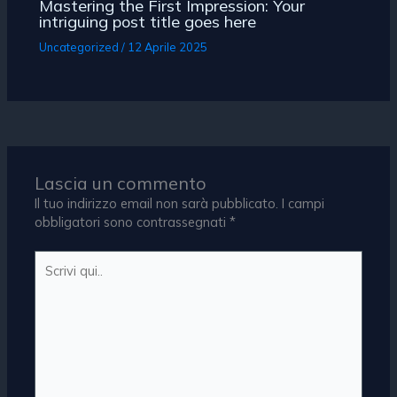
Mastering the First Impression: Your
intriguing post title goes here
Uncategorized
/
12 Aprile 2025
Lascia un commento
Il tuo indirizzo email non sarà pubblicato.
I campi
obbligatori sono contrassegnati
*
Scrivi
qui..