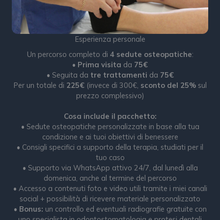
Esperienza personale
Un percorso completo di
4 sedute osteopatiche
:
•
Prima visita
da
75€
• Seguita da
tre trattamenti
da
75€
Per un totale di
225€
(invece di 300€,
sconto del 25%
sul
prezzo complessivo)
Cosa include il pacchetto:
• Sedute osteopatiche personalizzate in base alla tua
condizione e ai tuoi obiettivi di benessere
• Consigli specifici a supporto della terapia, studiati per il
tuo caso
• Supporto via WhatsApp attivo 24/7, dal lunedì alla
domenica, anche al termine del percorso
• Accesso a contenuti foto e video utili tramite i miei canali
social + possibilità di ricevere materiale personalizzato
•
Bonus:
un controllo ed eventuali radiografie gratuite con
uno specialista in odontostomatologia e protesi dentali