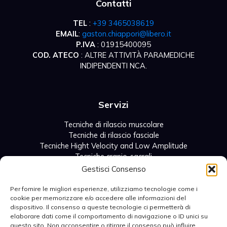
Contatti
TEL
:
+39 3465038619
EMAIL
:
gaston.chiappori@libero.it
P.IVA
: 01915400095
COD. ATECO
: ALTRE ATTIVITÀ PARAMEDICHE
INDIPENDENTI NCA.
Servizi
Tecniche di rilascio muscolare
Tecniche di rilascio fasciale
Tecniche Hight Velocity and Low Amplitude
Tecniche cranio-sacrali
Tecniche di mobilizzazione articolare
Gestisci Consenso
Tecniche addominali viscerali
Per fornire le migliori esperienze, utilizziamo tecnologie come i
cookie per memorizzare e/o accedere alle informazioni del
Menu
dispositivo. Il consenso a queste tecnologie ci permetterà di
elaborare dati come il comportamento di navigazione o ID unici su
Home
questo sito. Non acconsentire o ritirare il consenso può influire